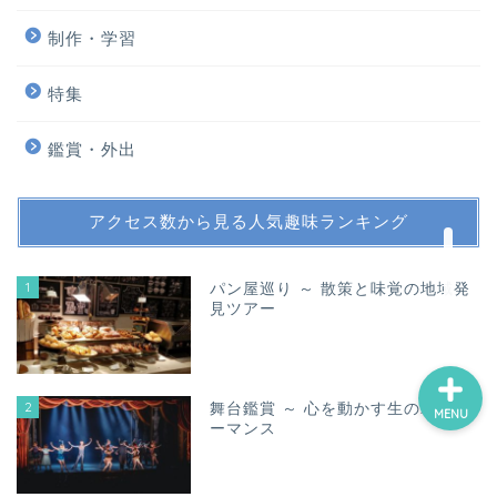
制作・学習
ホーム
特集
スポーツ・運動
鑑賞・外出
鑑賞・外出
アクセス数から見る人気趣味ランキング
制作・学習
1
パン屋巡り ～ 散策と味覚の地域発
見ツアー
2
舞台鑑賞 ～ 心を動かす生のパフォ
MENU
ーマンス