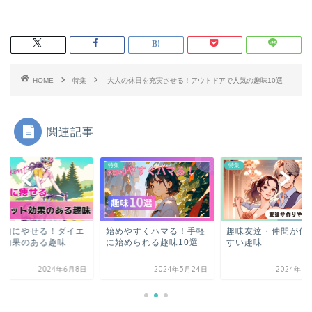
HOME
特集
大人の休日を充実させる！アウトドアで人気の趣味10選
関連記事
特集
特集
康的にやせる！ダイエ
始めやすくハマる！手軽
趣味友達・仲間が作
ト効果のある趣味
に始められる趣味10選
すい趣味
2024年6月8日
2024年5月24日
2024年5