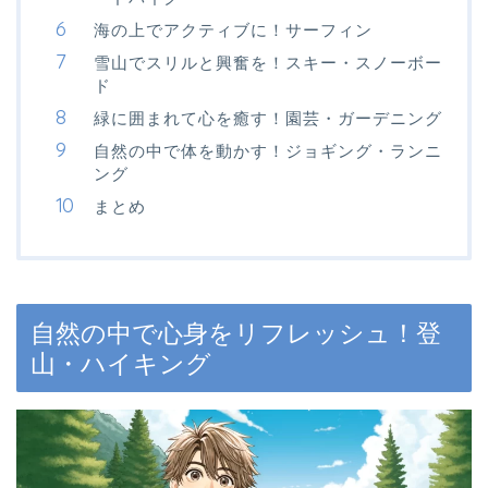
海の上でアクティブに！サーフィン
雪山でスリルと興奮を！スキー・スノーボー
ド
緑に囲まれて心を癒す！園芸・ガーデニング
自然の中で体を動かす！ジョギング・ランニ
ング
まとめ
自然の中で心身をリフレッシュ！登
山・ハイキング