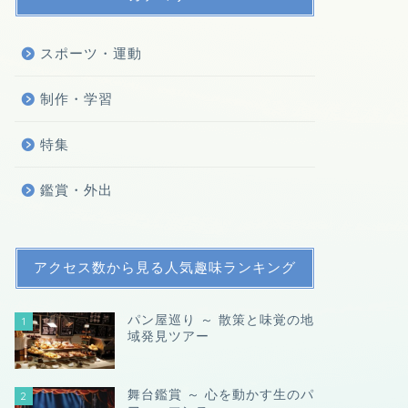
スポーツ・運動
制作・学習
特集
鑑賞・外出
アクセス数から見る人気趣味ランキング
パン屋巡り ～ 散策と味覚の地
1
域発見ツアー
舞台鑑賞 ～ 心を動かす生のパ
2