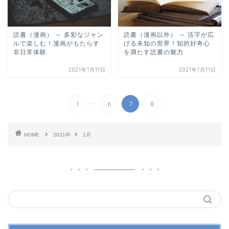
読書（漫画） ～ 多彩なジャン
読書（漫画以外） ～ 活字が広
ルで楽しむ！漫画がもたらす
げる未知の世界！知的好奇心
非日常体験
を満たす読書の魅力
2021年1月11日
2021年1月11日
...
1
6
7
8
HOME
2021年
1月