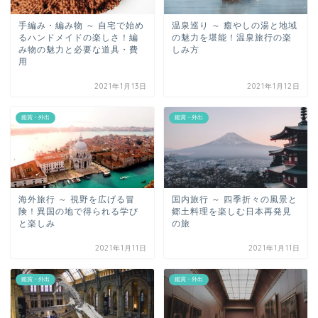
手編み・編み物 ～ 自宅で始め
温泉巡り ～ 癒やしの湯と地域
るハンドメイドの楽しさ！編
の魅力を堪能！温泉旅行の楽
み物の魅力と必要な道具・費
しみ方
用
2021年1月13日
2021年1月12日
鑑賞・外出
鑑賞・外出
海外旅行 ～ 視野を広げる冒
国内旅行 ～ 四季折々の風景と
険！異国の地で得られる学び
郷土料理を楽しむ日本再発見
と楽しみ
の旅
2021年1月11日
2021年1月11日
鑑賞・外出
鑑賞・外出