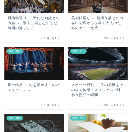
博物館巡り ～ 新たな知識との
美術館巡り ～ 芸術作品との出
出会い！週末に楽しむ知的な
会いで広がる世界！大人のた
時間の過ごし方
めのアート散策
2021年1月11日
2021年1月11日
鑑賞・外出
鑑賞・外出
舞台鑑賞 ～ 心を動かす生のパ
スポーツ観戦 ～ 生の感動をそ
フォーマンス
の場で体感！スタジアムで味
わう熱狂の瞬間
2021年1月11日
2021年1月11日
鑑賞・外出
鑑賞・外出