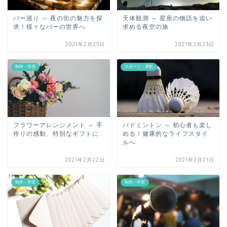
バー巡り ～ 夜の街の魅力を探
天体観測 ～ 星座の物語を追い
求！様々なバーの世界へ
求める夜空の旅
2021年2月25日
2021年2月23日
制作・学習
スポーツ・運動
フラワーアレンジメント ～ 手
バドミントン ～ 初心者も楽し
作りの感動、特別なギフトに
める！健康的なライフスタイ
ルへ
2021年2月22日
2021年2月21日
制作・学習
制作・学習