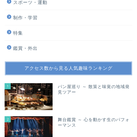
スポーツ・運動
制作・学習
特集
鑑賞・外出
アクセス数から見る人気趣味ランキング
1
パン屋巡り ～ 散策と味覚の地域発
見ツアー
2
舞台鑑賞 ～ 心を動かす生のパフォ
ーマンス