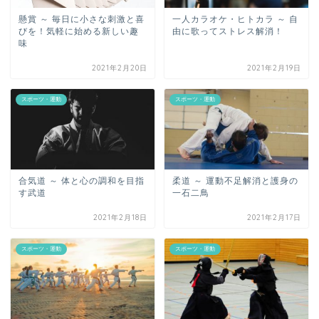
懸賞 ～ 毎日に小さな刺激と喜
一人カラオケ・ヒトカラ ～ 自
びを！気軽に始める新しい趣
由に歌ってストレス解消！
味
2021年2月20日
2021年2月19日
スポーツ・運動
スポーツ・運動
合気道 ～ 体と心の調和を目指
柔道 ～ 運動不足解消と護身の
す武道
一石二鳥
2021年2月18日
2021年2月17日
スポーツ・運動
スポーツ・運動