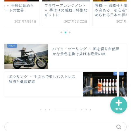
り絵 ～ 手軽に始めら
フラワーアレンジメント
将棋 ～ 戦略性と集
るアートの世界
～ 手作りの感動、特別な
を高める！初心者で
ギフトに
められる日本の伝統遊.
ホーム
2021年1月24日
2021年2月22日
2021年1
スポーツ・運動
バイク・ツーリング ～ 風を切り自然豊
鑑賞・外出
かな景色を駆け抜ける絶景の旅
制作・学習
ボウリング ～ 手ぶらで楽しむストレス
解消と健康促進
MENU