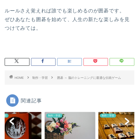
ルールさえ覚えれば誰でも楽しめるのが囲碁です。
ぜひあなたも囲碁を始めて、人生の新たな楽しみを見
つけてみては。
HOME
制作・学習
囲碁 ～ 脳のトレーニングに最適な伝統ゲーム
関連記事
・学習
制作・学習
制作・学習