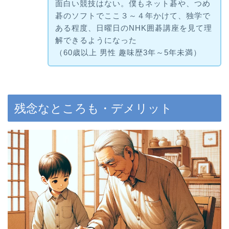
面白い競技はない。僕もネット碁や、つめ
碁のソフトでここ３～４年かけて、独学で
ある程度、日曜日のNHK囲碁講座を見て理
解できるようになった
（60歳以上 男性 趣味歴3年～5年未満）
残念なところも・デメリット