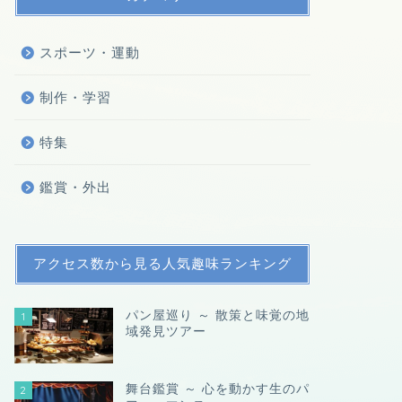
スポーツ・運動
制作・学習
特集
鑑賞・外出
アクセス数から見る人気趣味ランキング
パン屋巡り ～ 散策と味覚の地
1
域発見ツアー
舞台鑑賞 ～ 心を動かす生のパ
2