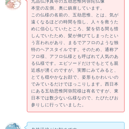
九品仏浄真寺の五劫思惟阿弥陀仏像
本堂の左側、奥に鎮座しています。
この仏様の名前の、五劫思惟、とは、気が
遠くなるほどの時間を指し、人々を救うた
めに信心していたところ、髪を切る間も惜
しんでいたため、髪が伸びてしまったとい
う言われがあり、まるでアフロのような独
特のヘアスタイルです。そのため、通称ア
フロ様、アフロ仏様とも呼ばれて人気のあ
る仏様です。エピソードだけでもとても親
近感が湧くのですが、実際にみてみると、
とても穏やかなお顔で、姿形もかわいいの
でみているだけでほっこりします。西日本
にある五劫思惟阿弥陀様は有名ですが、東
日本では数少ない仏様なので、たびたびお
参りしに行っていました。