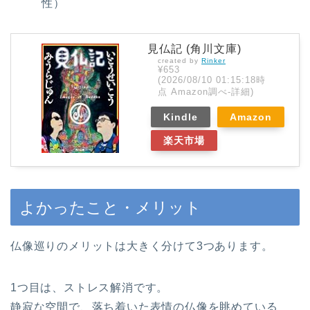
性）
見仏記 (角川文庫)
created by
Rinker
¥653
(2026/08/10 01:15:18時
点 Amazon調べ-
詳細)
Kindle
Amazon
楽天市場
よかったこと・メリット
仏像巡りのメリットは大きく分けて3つあります。
1つ目は、ストレス解消です。
静寂な空間で、落ち着いた表情の仏像を眺めている