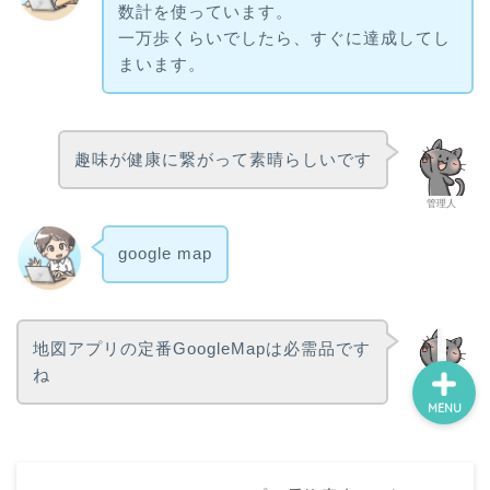
数計を使っています。
一万歩くらいでしたら、すぐに達成してし
まいます。
ホーム
スポーツ・運動
趣味が健康に繋がって素晴らしいです
鑑賞・外出
管理人
google map
制作・学習
地図アプリの定番GoogleMapは必需品です
ね
管理人
MENU