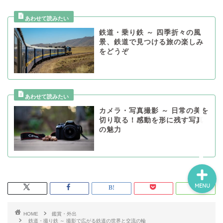
鉄道・乗り鉄 ～ 四季折々の風
ホーム
景、鉄道で見つける旅の楽しみ
をどうぞ
スポーツ・運動
鑑賞・外出
カメラ・写真撮影 ～ 日常の美を
制作・学習
切り取る！感動を形に残す写真
の魅力
MENU
HOME
鑑賞・外出
鉄道・撮り鉄 ～ 撮影で広がる鉄道の世界と交流の輪