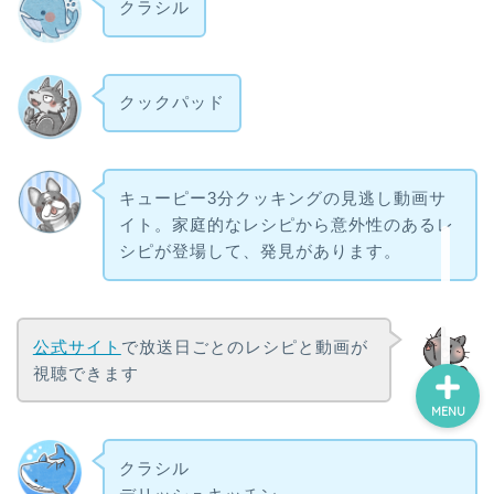
クラシル
ホーム
クックパッド
スポーツ・運動
キューピー3分クッキングの見逃し動画サ
鑑賞・外出
イト。家庭的なレシピから意外性のあるレ
シピが登場して、発見があります。
制作・学習
公式サイト
で放送日ごとのレシピと動画が
視聴できます
管理人
MENU
クラシル