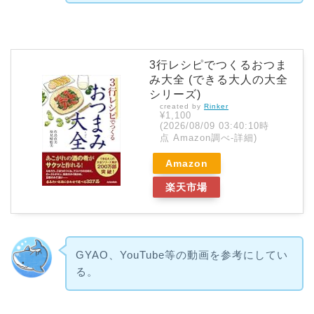
3行レシピでつくるおつま
み大全 (できる大人の大全
シリーズ)
created by
Rinker
¥1,100
(2026/08/09 03:40:10時
点 Amazon調べ-
詳細)
Amazon
楽天市場
GYAO、YouTube等の動画を参考にしてい
る。