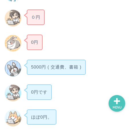
０円
ホーム
スポーツ・運動
0円
鑑賞・外出
5000円 ( 交通費、書籍 )
制作・学習
0円です
MENU
ほぼ0円。