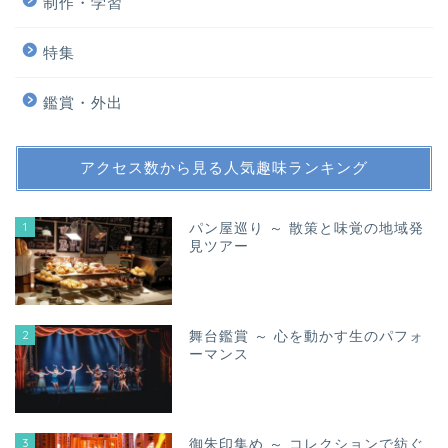
制作・学習
特集
鑑賞・外出
アクセス数から見る人気趣味ランキング
1
パン屋巡り ～ 散策と味覚の地域発
見ツアー
2
舞台鑑賞 ～ 心を動かす生のパフォ
ーマンス
3
御朱印集め ～ コレクションで紡ぐ